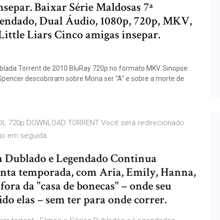
insepar. Baixar Série Maldosas 7ª
endado, Dual Áudio, 1080p, 720p, MKV,
ttle Liars Cinco amigas insepar.
Dublada Torrent de 2010 BluRay 720p no formato MKV. Sinopse:
Spencer descobriram sobre Mona ser "A" e sobre a morte de
EB-DL 720p DOWNLOAD TORRENT Você será redirecionado
go em seguida.
da Dublado e Legendado Continua
inta temporada, com Aria, Emily, Hanna,
fora da "casa de bonecas" – onde seu
o elas – sem ter para onde correr.