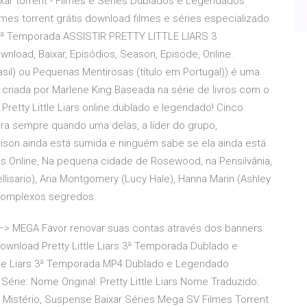
Baixar torrent - Filmes e Séries Dublados e Legendados
ilmes torrent grátis download filmes e séries especializado
s 3ª Temporada ASSISTIR PRETTY LITTLE LIARS 3
ad, Baixar, Episódios, Season, Episode, Online.
Brasil) ou Pequenas Mentirosas (título em Portugal)) é uma
criada por Marlene King.Baseada na série de livros com o
retty Little Liars online dublado e legendado! Cinco
ra sempre quando uma delas, a líder do grupo,
son ainda está sumida e ninguém sabe se ela ainda está
adas Online, Na pequena cidade de Rosewood, na Pensilvânia,
lisario), Aria Montgomery (Lucy Hale), Hanna Marin (Ashley
 complexos segredos.
> MEGA Favor renovar suas contas através dos banners
Download Pretty Little Liars 3ª Temporada Dublado e
 Little Liars 3ª Temporada MP4 Dublado e Legendado
 Série: Nome Original: Pretty Little Liars Nome Traduzido:
, Mistério, Suspense Baixar Séries Mega SV Filmes Torrent