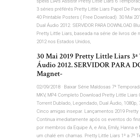
spells LiArs Assistir Pretty Little Liars 6 Tempo
3 séries préférés Pretty Little Liars Papel De Pare
40 Printable Posters ( Free Download). 30 Mai 201
Dual Áudio 2012. SERVIDOR PARA DOWNLOAD BluR
Pretty Little Liars, baseada na série de livros
2012 nos Estados Unidos,
30 Mai 2019 Pretty Little Liars 
Áudio 2012. SERVIDOR PARA D
Magnet-
02/09/2018 · Baixar Série Maldosas 7ª Temporada
MKV, MP4 Completo Download Pretty Little Liars
Torrent Dublado, Legendado, Dual Áudio, 1080p, 
Cinco amigas insepar. Lançamentos 2019 Pretty 
Continua imediatamente após os eventos do fin
por membros da Equipe A, e Aria, Emily, Hanna 
um chalé em chamas. Pretty Little Liars 1ª a 7ª