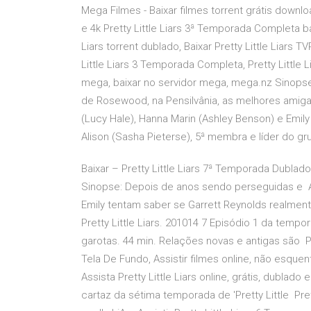
Mega Filmes - Baixar filmes torrent grátis downl
e 4k Pretty Little Liars 3ª Temporada Completa baix
Liars torrent dublado, Baixar Pretty Little Liars T
Little Liars 3 Temporada Completa, Pretty Littl
mega, baixar no servidor mega, mega.nz Sinopse:
de Rosewood, na Pensilvânia, as melhores amigas
(Lucy Hale), Hanna Marin (Ashley Benson) e Emil
Alison (Sasha Pieterse), 5ª membra e líder do g
Baixar – Pretty Little Liars 7ª Temporada Dubla
Sinopse: Depois de anos sendo perseguidas e A
Emily tentam saber se Garrett Reynolds realmen
Pretty Little Liars. 201014 7 Episódio 1 da tempo
garotas. 44 min. Relações novas e antigas são Pap
Tela De Fundo, Assistir filmes online, não esqu
Assista Pretty Little Liars online, grátis, dublad
cartaz da sétima temporada de 'Pretty Little Prett