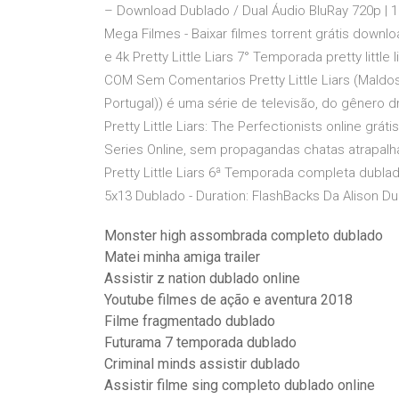
– Download Dublado / Dual Áudio BluRay 720p | 1
Mega Filmes - Baixar filmes torrent grátis downl
e 4k Pretty Little Liars 7° Temporada pretty lit
COM Sem Comentarios Pretty Little Liars (Maldosa
Portugal)) é uma série de televisão, do gênero d
Pretty Little Liars: The Perfectionists online gráti
Series Online, sem propagandas chatas atrapalh
Pretty Little Liars 6ª Temporada completa dublada 
5x13 Dublado - Duration: FlashBacks Da Alison D
Monster high assombrada completo dublado
Matei minha amiga trailer
Assistir z nation dublado online
Youtube filmes de ação e aventura 2018
Filme fragmentado dublado
Futurama 7 temporada dublado
Criminal minds assistir dublado
Assistir filme sing completo dublado online