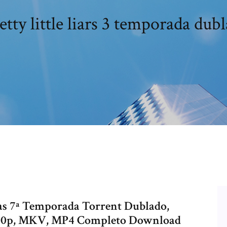
etty little liars 3 temporada du
sas 7ª Temporada Torrent Dublado,
 720p, MKV, MP4 Completo Download