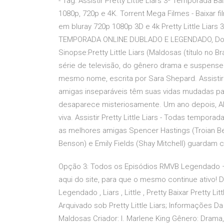
- Tag: Assistir Pretty Little Liars 3ª Temporada 
1080p, 720p e 4K. Torrent Mega Filmes - Baixar f
em bluray 720p 1080p 3D e 4k Pretty Little Liar
TEMPORADA ONLINE DUBLADO E LEGENDADO, Downlo
Sinopse:Pretty Little Liars (Maldosas (título no 
série de televisão, do gênero drama e suspense 
mesmo nome, escrita por Sara Shepard. Assistir P
amigas inseparáveis têm suas vidas mudadas pa
desaparece misteriosamente. Um ano depois, Ali
viva. Assistir Pretty Little Liars - Todas tempor
as melhores amigas Spencer Hastings (Troian Bel
Benson) e Emily Fields (Shay Mitchell) guardam
Opção 3: Todos os Episódios RMVB Legendado –
aqui do site, para que o mesmo continue ativo! 
Legendado , Liars , Little , Pretty Baixar Pretty
Arquivado sob Pretty Little Liars; Informações Da
Maldosas Criador: I. Marlene King Gênero: Drama