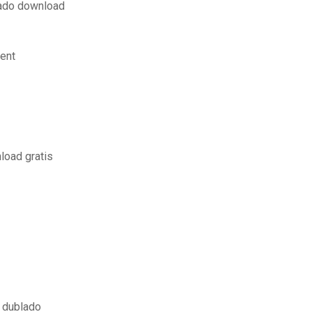
lado download
ent
load gratis
s dublado