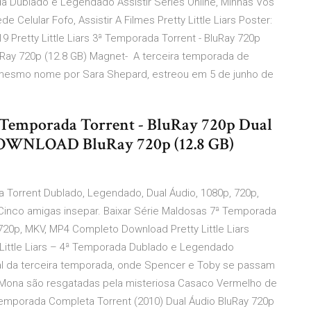
rada Dublado e Legendado Assistir Series Online, Minhas Vos
de Celular Fofo, Assistir A Filmes Pretty Little Liars Poster:
9 Pretty Little Liars 3ª Temporada Torrent - BluRay 720p
ay 720p (12.8 GB) Magnet- A terceira temporada de
 de mesmo nome por Sara Shepard, estreou em 5 de junho de
3ª Temporada Torrent - BluRay 720p Dual
OWNLOAD BluRay 720p (12.8 GB)
 Torrent Dublado, Legendado, Dual Áudio, 1080p, 720p,
 Cinco amigas insepar. Baixar Série Maldosas 7ª Temporada
720p, MKV, MP4 Completo Download Pretty Little Liars
Little Liars – 4ª Temporada Dublado e Legendado
al da terceira temporada, onde Spencer e Toby se passam
e Mona são resgatadas pela misteriosa Casaco Vermelho de
 Temporada Completa Torrent (2010) Dual Áudio BluRay 720p