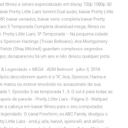
oad filmes e séries especializado em bluray 720p 1080p 3D
ar Pretty Little Liars torrent Dual audio, baixar Pretty Little
VRIP, baixar seriados, baixar serie completa baixar Pretty
e Liars 3 Temporada Completa download mega, filmes no
 Pretty Little Liars: 3ª Temporada – Na pequena cidade
 Spencer Hastings (Troian Bellisario), Aria Montgomery
y Fields (Shay Mitchell) guardam complexos segredos.
rupo, desapareceu há um ano e não deixou qualquer pista.
do & Legendado + MEGA · ADM Belmont · julho 3, 2018.
pós descobrirem quem é a "A", Aria, Spencer, Hanna e
te matou ou esteve envolvido no assassinato de sua
rada 1. Episódio 3 da temporada 1. 3. O sol é para todas as
eis de parede - Pretty Little Liars - Página 3 - Wattpad
ente a cabeça em baixar filmes para o seu computador,
o e legendado. O canal Freeform, ex-ABC Family, divulgou o
y Little Liars - emiLy, arIa, hannA, spenceR, and aliSon